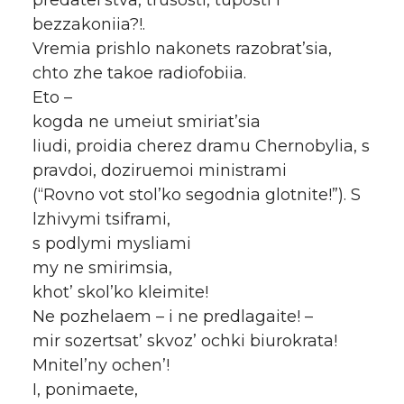
bezzakoniia?!.
Vremia prishlo nakonets razobrat’sia,
chto zhe takoe radiofobiia.
Eto –
kogda ne umeiut smiriat’sia
liudi, proidia cherez dramu Chernobylia, s
pravdoi, doziruemoi ministrami
(“Rovno vot stol’ko segodnia glotnite!”). S
lzhivymi tsiframi,
s podlymi mysliami
my ne smirimsia,
khot’ skol’ko kleimite!
Ne pozhelaem – i ne predlagaite! –
mir sozertsat’ skvoz’ ochki biurokrata!
Mnitel’ny ochen’!
I, ponimaete,