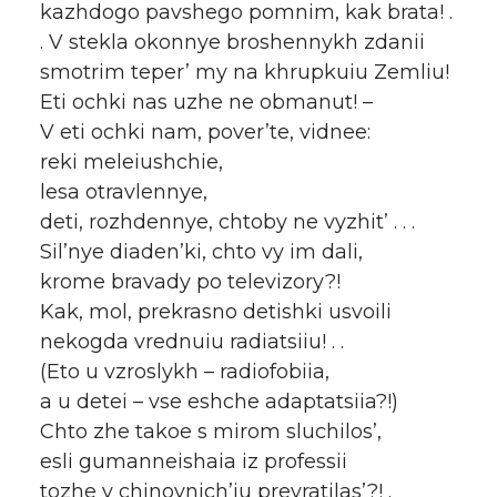
kazhdogo pavshego pomnim, kak brata! .
. V stekla okonnye broshennykh zdanii
smotrim teper’ my na khrupkuiu Zemliu!
Eti ochki nas uzhe ne obmanut! –
V eti ochki nam, pover’te, vidnee:
reki meleiushchie,
lesa otravlennye,
deti, rozhdennye, chtoby ne vyzhit’ . . .
Sil’nye diaden’ki, chto vy im dali,
krome bravady po televizory?!
Kak, mol, prekrasno detishki usvoili
nekogda vrednuiu radiatsiiu! . .
(Eto u vzroslykh – radiofobiia,
a u detei – vse eshche adaptatsiia?!)
Chto zhe takoe s mirom sluchilos’,
esli gumanneishaia iz professii
tozhe v chinovnich’iu prevratilas’?! .