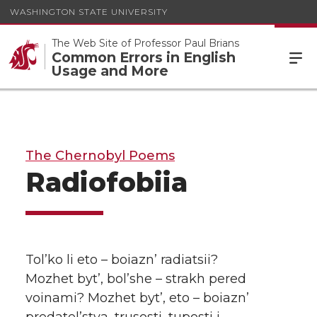
WASHINGTON STATE UNIVERSITY
The Web Site of Professor Paul Brians
Common Errors in English
Usage and More
The Chernobyl Poems
Radiofobiia
Tol’ko li eto – boiazn’ radiatsii?
Mozhet byt’, bol’she – strakh pered
voinami? Mozhet byt’, eto – boiazn’
predatel’stva, trusosti, tuposti i