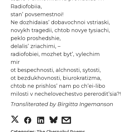
Radiofobiia,
stan’ povsemestnoi!
Ne dozhidaias’ dobavochnoi vstriaski,
novykh tragedii, chtob novye tysiachi,
peklo proshedshie,
delalis’ zriachimi, –
radiofobiei, mozhet byt’, vylechim
mir
ot bespechnosti, alchnosti, sytosti,
ot bezdukhovnosti, biurokratizma,
chtob ne prishlos’ nam po ch’ei-libo
milosti v nechelovechestvo pererodit’sia?!
Transliterated by Birgitta Ingemanson
Categories:
The Chernobyl Poems